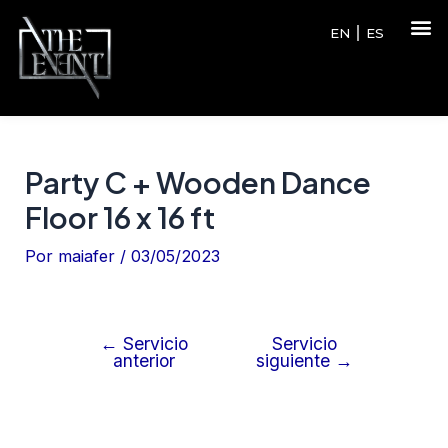
EN
ES
Party C + Wooden Dance
Floor 16 x 16 ft
Por
maiafer
/
03/05/2023
←
Servicio
Servicio
anterior
siguiente
→