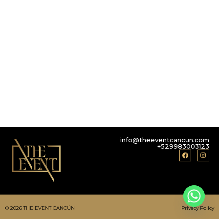
info@theeventcancun.com
+529983003123
© 2026 THE EVENT CANCÚN
Privacy Policy